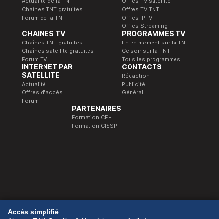
Actualité de la TNT
Offres TV satellite
Chaînes TNT gratuites
Offres TV TNT
Forum de la TNT
Offres IPTV
Offres Streaming
CHAINES TV
PROGRAMMES TV
Chaînes TNT gratuites
En ce moment sur la TNT
Chaînes satellite gratuites
Ce soir sur la TNT
Forum TV
Tous les programmes
INTERNET PAR
CONTACTS
SATELLITE
Rédaction
Actualité
Publicité
Offres d'accès
Général
Forum
PARTENAIRES
Formation CEH
Formation CISSP
© 1989-2026 Télé Satellite et Numérique.
Accès simplifié