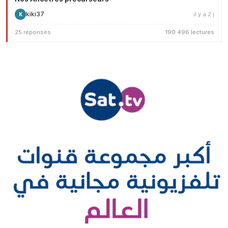
kiki37
il y a 2 j
K
25 réponses
190 496 lectures