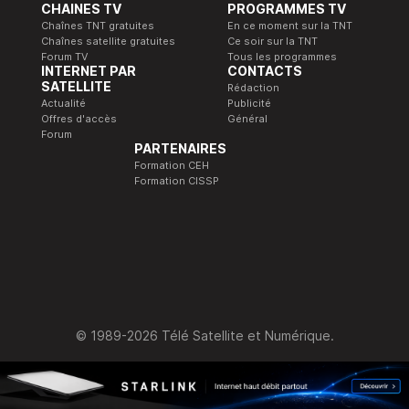
CHAINES TV
PROGRAMMES TV
Chaînes TNT gratuites
En ce moment sur la TNT
Chaînes satellite gratuites
Ce soir sur la TNT
Forum TV
Tous les programmes
INTERNET PAR
CONTACTS
SATELLITE
Rédaction
Actualité
Publicité
Offres d'accès
Général
Forum
PARTENAIRES
Formation CEH
Formation CISSP
© 1989-2026 Télé Satellite et Numérique.
Accès simplifié
Ajoutez Télé Satellite & Numérique en 1 clic !
Comment faire ?
Plus tard
Ne plus afficher