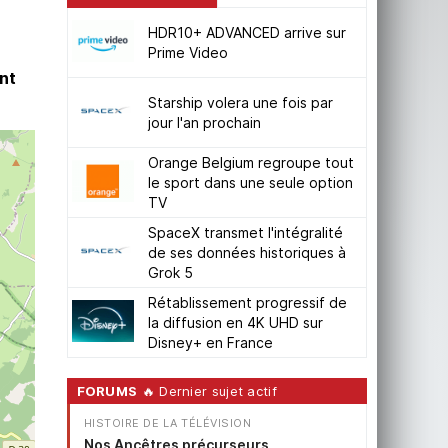
HDR10+ ADVANCED arrive sur
Prime Video
nt
Starship volera une fois par
jour l'an prochain
Orange Belgium regroupe tout
le sport dans une seule option
TV
SpaceX transmet l'intégralité
de ses données historiques à
Grok 5
Rétablissement progressif de
la diffusion en 4K UHD sur
Disney+ en France
FORUMS
🔥 Dernier sujet actif
HISTOIRE DE LA TÉLÉVISION
Nos Ancêtres précurseurs