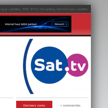
n par satellite
,
TNT
,
IPTV
,
Streaming
,
Internet par satellite
Derniers coms
+ commentés