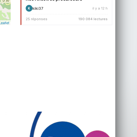
kiki37
il y a 12 h
K
25 réponses
190 084 lectures
Leaflet