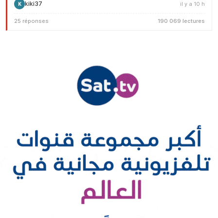
kiki37
il y a 10 h
K
25 réponses
190 069 lectures