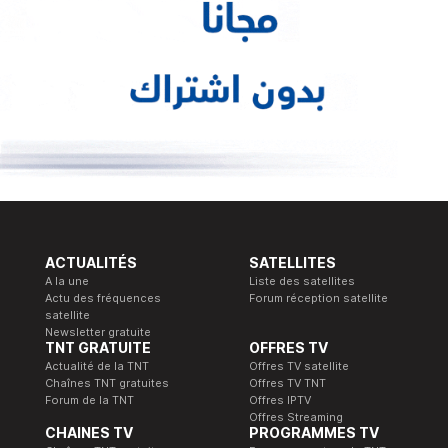
ACTUALITÉS
SATELLITES
A la une
Liste des satellites
Actu des fréquences
Forum réception satellite
satellite
Newsletter gratuite
TNT GRATUITE
OFFRES TV
Actualité de la TNT
Offres TV satellite
Chaînes TNT gratuites
Offres TV TNT
Forum de la TNT
Offres IPTV
Offres Streaming
CHAINES TV
PROGRAMMES TV