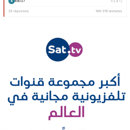
kiki37
il y a 1 j
K
25 réponses
190 315 lectures