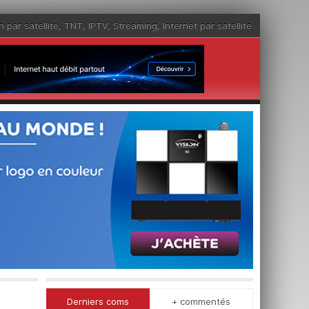
n par satellite
,
TNT
,
IPTV
,
Streaming
,
Internet par satellite
Derniers coms
+ commentés