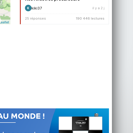
kiki37
il y a 2 j
K
25 réponses
190 446 lectures
Leaflet