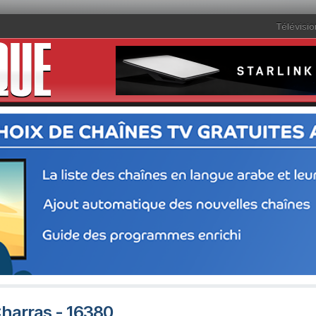
Télévisio
Charras - 16380