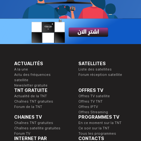
ACTUALITÉS
SATELLITES
A la une
Liste des satellites
Actu des fréquences
Forum réception satellite
satellite
Newsletter gratuite
TNT GRATUITE
OFFRES TV
Actualité de la TNT
Offres TV satellite
Chaînes TNT gratuites
Offres TV TNT
Forum de la TNT
Offres IPTV
Offres Streaming
CHAINES TV
PROGRAMMES TV
Chaînes TNT gratuites
En ce moment sur la TNT
Chaînes satellite gratuites
Ce soir sur la TNT
Forum TV
Tous les programmes
INTERNET PAR
CONTACTS