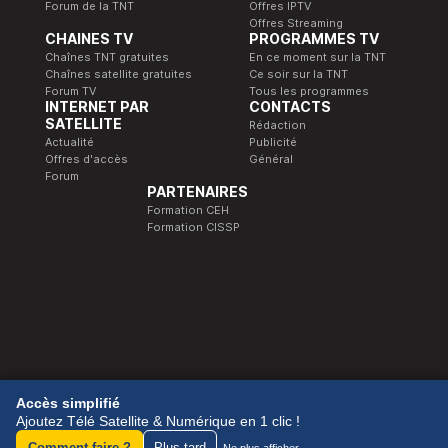
Forum de la TNT
Offres IPTV
Offres Streaming
CHAINES TV
PROGRAMMES TV
Chaînes TNT gratuites
En ce moment sur la TNT
Chaînes satellite gratuites
Ce soir sur la TNT
Forum TV
Tous les programmes
INTERNET PAR
CONTACTS
SATELLITE
Rédaction
Actualité
Publicité
Offres d'accès
Général
Forum
PARTENAIRES
Formation CEH
Formation CISSP
© 1989-2026 Télé Satellite et Numérique.
Accès simplifié
Ajoutez Télé Satellite & Numérique en 1 clic !
Comment faire ?
Plus tard
Ne plus afficher