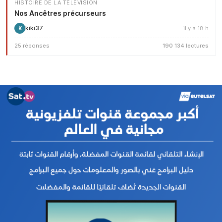
HISTOIRE DE LA TÉLÉVISION
Nos Ancêtres précurseurs
kiki37
il y a 18 h
K
25 réponses
190 134 lectures