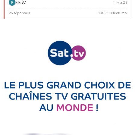
kiki37
il y a 2 j
K
25 réponses
190 539 lectures