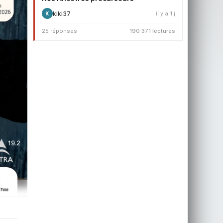
kiki37
il y a 1 j
K
25 réponses
190 371 lectures