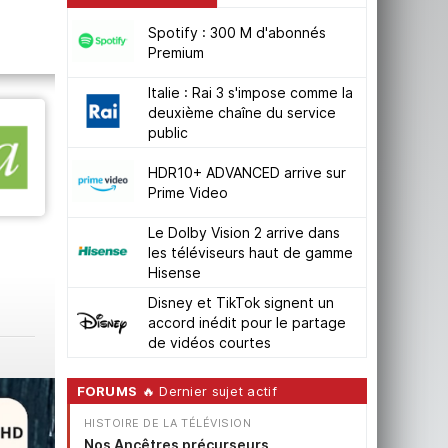
Spotify : 300 M d'abonnés
Premium
Italie : Rai 3 s'impose comme la
deuxième chaîne du service
public
HDR10+ ADVANCED arrive sur
Prime Video
ues
Le Dolby Vision 2 arrive dans
les téléviseurs haut de gamme
Hisense
Disney et TikTok signent un
accord inédit pour le partage
de vidéos courtes
FORUMS
🔥 Dernier sujet actif
HISTOIRE DE LA TÉLÉVISION
Nos Ancêtres précurseurs