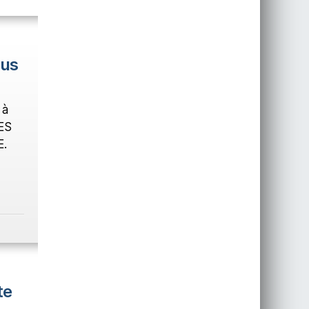
ous
 à
ES
E.
te