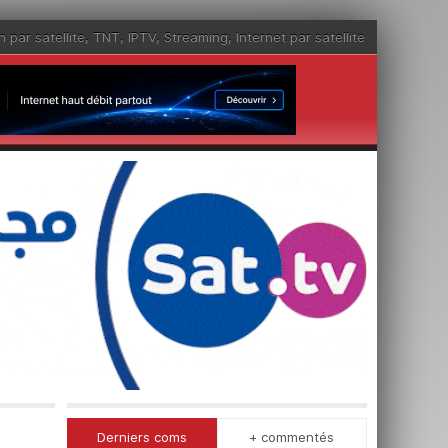
n par satellite
,
TNT
,
IPTV
,
Streaming
,
Internet par satellite
Derniers coms
+ commentés