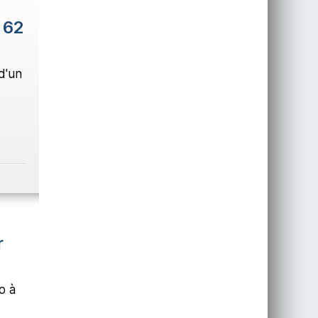
e 62
d'un
r
o à