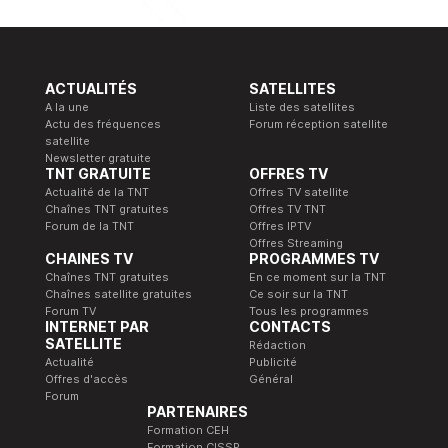
ACTUALITÉS
SATELLITES
A la une
Liste des satellites
Actu des fréquences
Forum réception satellite
satellite
Newsletter gratuite
TNT GRATUITE
OFFRES TV
Actualité de la TNT
Offres TV satellite
Chaînes TNT gratuites
Offres TV TNT
Forum de la TNT
Offres IPTV
Offres Streaming
CHAINES TV
PROGRAMMES TV
Chaînes TNT gratuites
En ce moment sur la TNT
Chaînes satellite gratuites
Ce soir sur la TNT
Forum TV
Tous les programmes
INTERNET PAR
CONTACTS
SATELLITE
Rédaction
Actualité
Publicité
Offres d'accès
Général
Forum
PARTENAIRES
Formation CEH
Formation CISSP