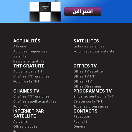
ACTUALITÉS
SATELLITES
A la une
Liste des satellites
Actu des fréquences
Forum réception satellite
satellite
Newsletter gratuite
TNT GRATUITE
OFFRES TV
Actualité de la TNT
Offres TV satellite
Chaînes TNT gratuites
Offres TV TNT
Forum de la TNT
Offres IPTV
Offres Streaming
CHAINES TV
PROGRAMMES TV
Chaînes TNT gratuites
En ce moment sur la TNT
Chaînes satellite gratuites
Ce soir sur la TNT
Forum TV
Tous les programmes
INTERNET PAR
CONTACTS
SATELLITE
Rédaction
Actualité
Publicité
Offres d'accès
Général
Forum