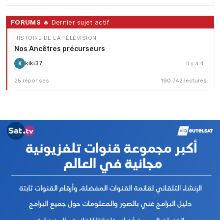
FORUMS
🔥 Dernier sujet actif
HISTOIRE DE LA TÉLÉVISION
Nos Ancêtres précurseurs
kiki37
il y a 4 j
K
25 réponses
190 742 lectures