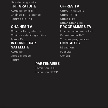
Newsletter gratuite
TNT GRATUITE
OFFRES TV
Actualité de la TNT
Offres TV satellite
Chaînes TNT gratuites
Offres TV TNT
Forum de la TNT
Offres IPTV
Offres Streaming
CHAINES TV
PROGRAMMES TV
Chaînes TNT gratuites
En ce moment sur la TNT
Chaînes satellite gratuites
Ce soir sur la TNT
Forum TV
Tous les programmes
INTERNET PAR
CONTACTS
SATELLITE
Rédaction
Actualité
Publicité
Offres d'accès
Général
Forum
PARTENAIRES
Formation CEH
Formation CISSP