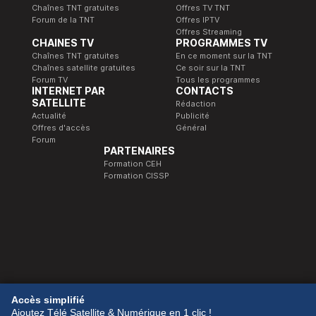
Chaînes TNT gratuites
Offres TV TNT
Forum de la TNT
Offres IPTV
Offres Streaming
CHAINES TV
PROGRAMMES TV
Chaînes TNT gratuites
En ce moment sur la TNT
Chaînes satellite gratuites
Ce soir sur la TNT
Forum TV
Tous les programmes
INTERNET PAR
CONTACTS
SATELLITE
Rédaction
Actualité
Publicité
Offres d'accès
Général
Forum
PARTENAIRES
Formation CEH
Formation CISSP
© 1989-2026 Télé Satellite et Numérique.
Accès simplifié
Ajoutez Télé Satellite & Numérique en 1 clic !