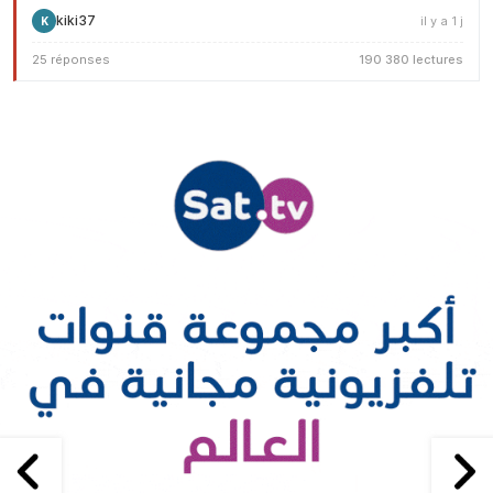
kiki37
il y a 1 j
K
25 réponses
190 380 lectures