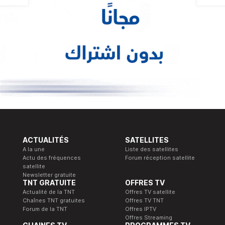
ACTUALITÉS
SATELLITES
A la une
Liste des satellites
Actu des fréquences
Forum réception satellite
satellite
Newsletter gratuite
TNT GRATUITE
OFFRES TV
Actualité de la TNT
Offres TV satellite
Chaînes TNT gratuites
Offres TV TNT
Forum de la TNT
Offres IPTV
Offres Streaming