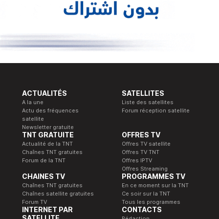
ACTUALITÉS
SATELLITES
A la une
Liste des satellites
Actu des fréquences
Forum réception satellite
satellite
Newsletter gratuite
TNT GRATUITE
OFFRES TV
Actualité de la TNT
Offres TV satellite
Chaînes TNT gratuites
Offres TV TNT
Forum de la TNT
Offres IPTV
Offres Streaming
CHAINES TV
PROGRAMMES TV
Chaînes TNT gratuites
En ce moment sur la TNT
Chaînes satellite gratuites
Ce soir sur la TNT
Forum TV
Tous les programmes
INTERNET PAR
CONTACTS
SATELLITE
Rédaction