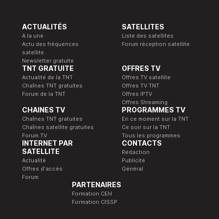
ACTUALITÉS
SATELLITES
A la une
Liste des satellites
Actu des fréquences
Forum réception satellite
satellite
Newsletter gratuite
TNT GRATUITE
OFFRES TV
Actualité de la TNT
Offres TV satellite
Chaînes TNT gratuites
Offres TV TNT
Forum de la TNT
Offres IPTV
Offres Streaming
CHAINES TV
PROGRAMMES TV
Chaînes TNT gratuites
En ce moment sur la TNT
Chaînes satellite gratuites
Ce soir sur la TNT
Forum TV
Tous les programmes
INTERNET PAR
CONTACTS
SATELLITE
Rédaction
Actualité
Publicité
Offres d'accès
Général
Forum
PARTENAIRES
Formation CEH
Formation CISSP