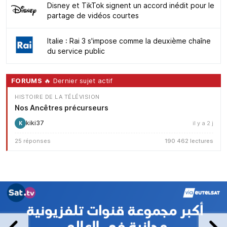
Disney et TikTok signent un accord inédit pour le
partage de vidéos courtes
Italie : Rai 3 s'impose comme la deuxième chaîne
du service public
FORUMS
🔥 Dernier sujet actif
HISTOIRE DE LA TÉLÉVISION
Nos Ancêtres précurseurs
kiki37
il y a 2 j
K
25 réponses
190 462 lectures