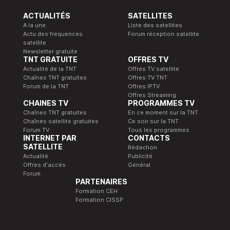
ACTUALITÉS
SATELLITES
A la une
Liste des satellites
Actu des fréquences
Forum réception satellite
satellite
Newsletter gratuite
TNT GRATUITE
OFFRES TV
Actualité de la TNT
Offres TV satellite
Chaînes TNT gratuites
Offres TV TNT
Forum de la TNT
Offres IPTV
Offres Streaming
CHAINES TV
PROGRAMMES TV
Chaînes TNT gratuites
En ce moment sur la TNT
Chaînes satellite gratuites
Ce soir sur la TNT
Forum TV
Tous les programmes
INTERNET PAR
CONTACTS
SATELLITE
Rédaction
Actualité
Publicité
Offres d'accès
Général
Forum
PARTENAIRES
Formation CEH
Formation CISSP