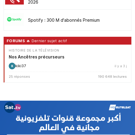
2026
Spotify : 300 M d'abonnés Premium
FORUMS
🔥 Dernier sujet actif
HISTOIRE DE LA TÉLÉVISION
Nos Ancêtres précurseurs
kiki37
il y a 3 j
K
25 réponses
190 648 lectures