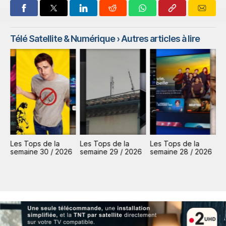
Télé Satellite & Numérique
› Autres articles à lire
Les Tops de la
Les Tops de la
Les Tops de la
L
6
semaine 30 / 2026
semaine 29 / 2026
semaine 28 / 2026
s