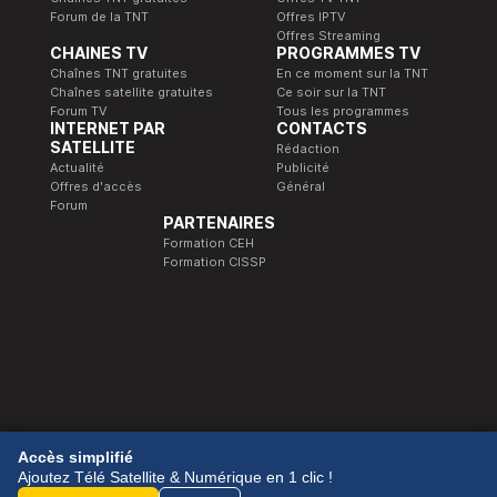
Forum de la TNT
Offres IPTV
Offres Streaming
CHAINES TV
PROGRAMMES TV
Chaînes TNT gratuites
En ce moment sur la TNT
Chaînes satellite gratuites
Ce soir sur la TNT
Forum TV
Tous les programmes
INTERNET PAR
CONTACTS
SATELLITE
Rédaction
Actualité
Publicité
Offres d'accès
Général
Forum
PARTENAIRES
Formation CEH
Formation CISSP
© 1989-2026 Télé Satellite et Numérique.
Accès simplifié
Ajoutez Télé Satellite & Numérique en 1 clic !