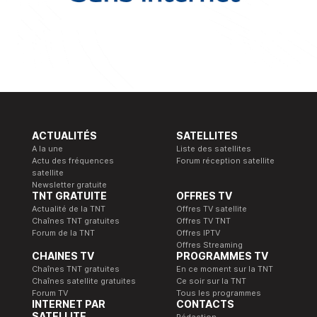
ACTUALITÉS
SATELLITES
A la une
Liste des satellites
Actu des fréquences
Forum réception satellite
satellite
Newsletter gratuite
TNT GRATUITE
OFFRES TV
Actualité de la TNT
Offres TV satellite
Chaînes TNT gratuites
Offres TV TNT
Forum de la TNT
Offres IPTV
Offres Streaming
CHAINES TV
PROGRAMMES TV
Chaînes TNT gratuites
En ce moment sur la TNT
Chaînes satellite gratuites
Ce soir sur la TNT
Forum TV
Tous les programmes
INTERNET PAR
CONTACTS
SATELLITE
Rédaction