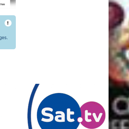
!
ges.