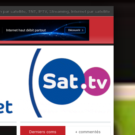
n par satellite
,
TNT
,
IPTV
,
Streaming
,
Internet par satellite
Derniers coms
+ commentés