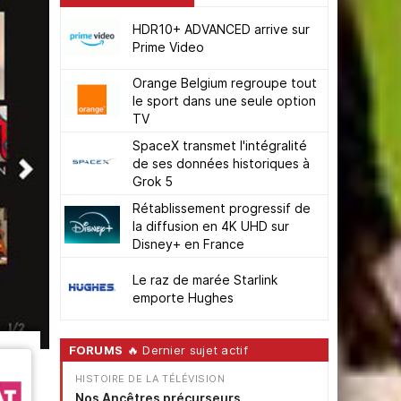
HDR10+ ADVANCED arrive sur
Prime Video
Orange Belgium regroupe tout
le sport dans une seule option
TV
SpaceX transmet l'intégralité
de ses données historiques à
Grok 5
Rétablissement progressif de
la diffusion en 4K UHD sur
Disney+ en France
Le raz de marée Starlink
emporte Hughes
FORUMS
🔥 Dernier sujet actif
HISTOIRE DE LA TÉLÉVISION
Nos Ancêtres précurseurs