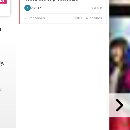
kiki37
il y a 6 h
K
25 réponses
190 034 lectures
u
y,
L
u