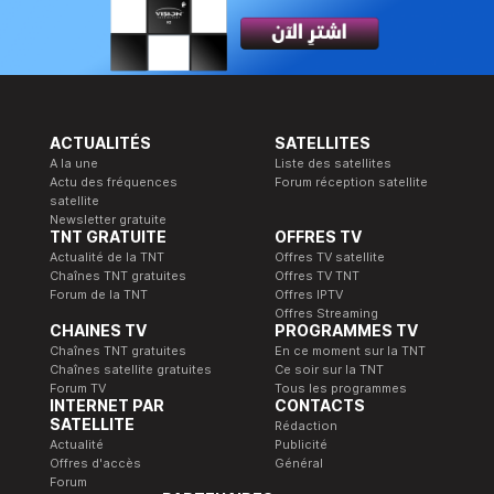
ACTUALITÉS
SATELLITES
A la une
Liste des satellites
Actu des fréquences
Forum réception satellite
satellite
Newsletter gratuite
TNT GRATUITE
OFFRES TV
Actualité de la TNT
Offres TV satellite
Chaînes TNT gratuites
Offres TV TNT
Forum de la TNT
Offres IPTV
Offres Streaming
CHAINES TV
PROGRAMMES TV
Chaînes TNT gratuites
En ce moment sur la TNT
Chaînes satellite gratuites
Ce soir sur la TNT
Forum TV
Tous les programmes
INTERNET PAR
CONTACTS
SATELLITE
Rédaction
Actualité
Publicité
Offres d'accès
Général
Forum