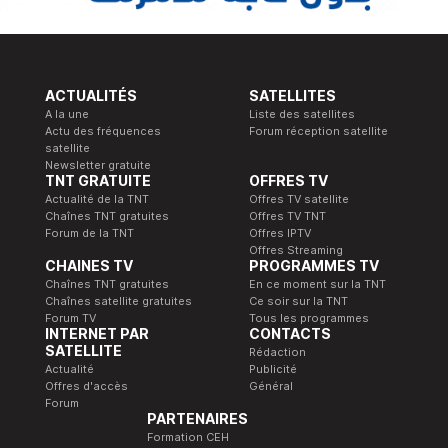
ACTUALITÉS
SATELLITES
A la une
Liste des satellites
Actu des fréquences
Forum réception satellite
satellite
Newsletter gratuite
TNT GRATUITE
OFFRES TV
Actualité de la TNT
Offres TV satellite
Chaînes TNT gratuites
Offres TV TNT
Forum de la TNT
Offres IPTV
Offres Streaming
CHAINES TV
PROGRAMMES TV
Chaînes TNT gratuites
En ce moment sur la TNT
Chaînes satellite gratuites
Ce soir sur la TNT
Forum TV
Tous les programmes
INTERNET PAR
CONTACTS
SATELLITE
Rédaction
Actualité
Publicité
Offres d'accès
Général
Forum
PARTENAIRES
Formation CEH