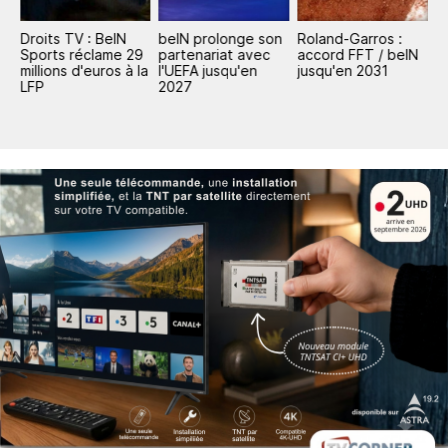
Droits TV : BeIN
beIN prolonge son
Roland-Garros :
D
N
Sports réclame 29
partenariat avec
accord FFT / beIN
S
millions d'euros à la
l'UEFA jusqu'en
jusqu'en 2031
m
LFP
2027
L