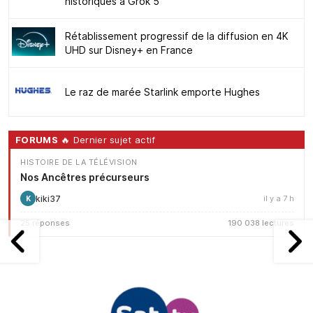
historiques à Grok 5
Rétablissement progressif de la diffusion en 4K
UHD sur Disney+ en France
Le raz de marée Starlink emporte Hughes
FORUMS
🔥 Dernier sujet actif
HISTOIRE DE LA TÉLÉVISION
Nos Ancêtres précurseurs
kiki37
il y a 7 h
K
25 réponses
190 038 lectures