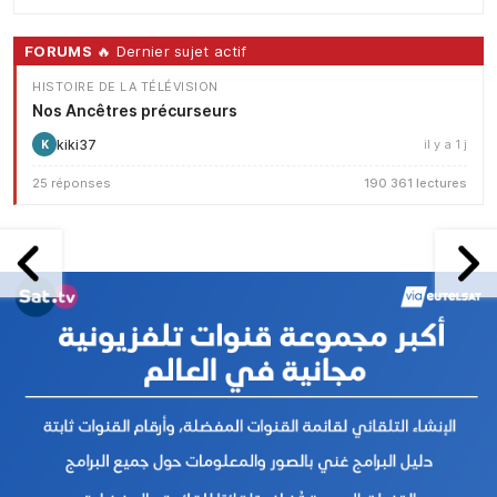
FORUMS
🔥 Dernier sujet actif
HISTOIRE DE LA TÉLÉVISION
Nos Ancêtres précurseurs
kiki37
il y a 1 j
K
25 réponses
190 361 lectures