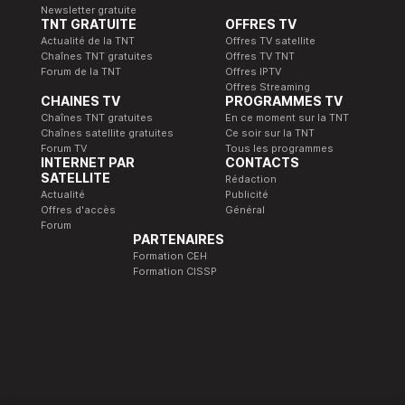
Newsletter gratuite
TNT GRATUITE
OFFRES TV
Actualité de la TNT
Offres TV satellite
Chaînes TNT gratuites
Offres TV TNT
Forum de la TNT
Offres IPTV
Offres Streaming
CHAINES TV
PROGRAMMES TV
Chaînes TNT gratuites
En ce moment sur la TNT
Chaînes satellite gratuites
Ce soir sur la TNT
Forum TV
Tous les programmes
INTERNET PAR
CONTACTS
SATELLITE
Rédaction
Actualité
Publicité
Offres d'accès
Général
Forum
PARTENAIRES
Formation CEH
Formation CISSP