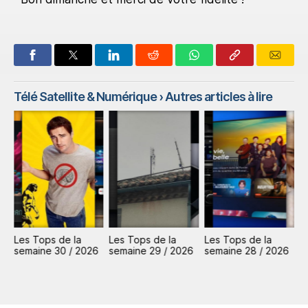
Télé Satellite & Numérique
› Autres articles à lire
Les Tops de la
Les Tops de la
Les Tops de la
L
6
semaine 30 / 2026
semaine 29 / 2026
semaine 28 / 2026
s