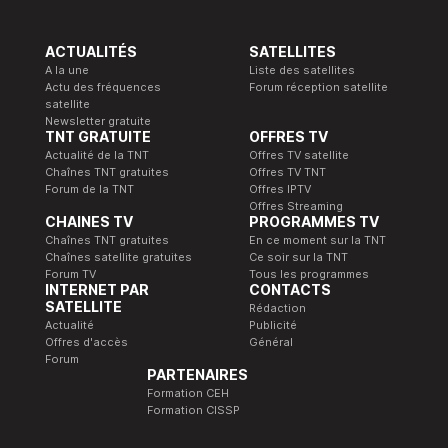
ACTUALITÉS
SATELLITES
A la une
Liste des satellites
Actu des fréquences
Forum réception satellite
satellite
Newsletter gratuite
TNT GRATUITE
OFFRES TV
Actualité de la TNT
Offres TV satellite
Chaînes TNT gratuites
Offres TV TNT
Forum de la TNT
Offres IPTV
Offres Streaming
CHAINES TV
PROGRAMMES TV
Chaînes TNT gratuites
En ce moment sur la TNT
Chaînes satellite gratuites
Ce soir sur la TNT
Forum TV
Tous les programmes
INTERNET PAR
CONTACTS
SATELLITE
Rédaction
Actualité
Publicité
Offres d'accès
Général
Forum
PARTENAIRES
Formation CEH
Formation CISSP