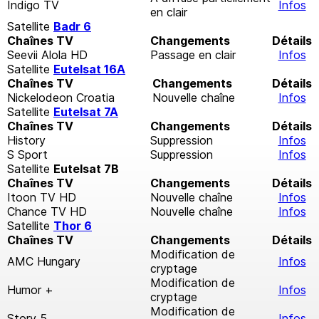
Indigo TV
Infos
en clair
Satellite
Badr 6
Chaînes TV
Changements
Détails
Seevii Alola HD
Passage en clair
Infos
Satellite
Eutelsat 16A
Chaînes TV
Changements
Détails
Nickelodeon Croatia
Nouvelle chaîne
Infos
Satellite
Eutelsat 7A
Chaînes TV
Changements
Détails
History
Suppression
Infos
S Sport
Suppression
Infos
Satellite
Eutelsat 7B
Chaînes TV
Changements
Détails
Itoon TV HD
Nouvelle chaîne
Infos
Chance TV HD
Nouvelle chaîne
Infos
Satellite
Thor 6
Chaînes TV
Changements
Détails
Modification de
AMC Hungary
Infos
cryptage
Modification de
Humor +
Infos
cryptage
Modification de
Story 5
Infos