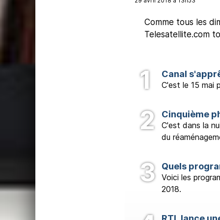
29 avril 2018 à 13h53
Comme tous les dima
Telesatellite.com t
Canal s'apprê
C'est le 15 mai
Cinquième p
C'est dans la nu
du réaménagemen
Quels progra
Voici les prog
2018.
RTL lance une