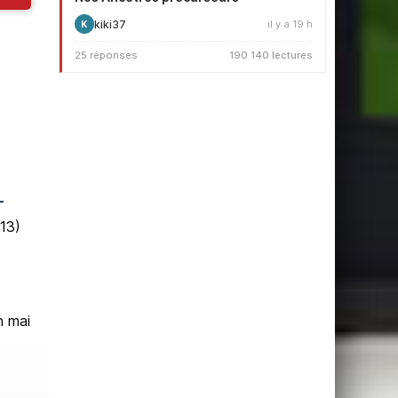
kiki37
il y a 19 h
K
25 réponses
190 140 lectures
T
 13)
n mai