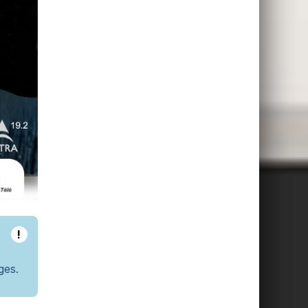
!
ges.