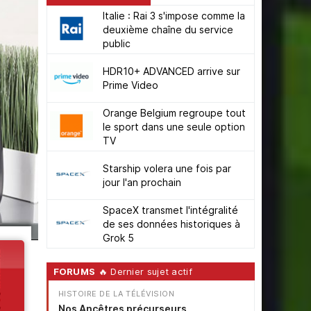
Italie : Rai 3 s'impose comme la
deuxième chaîne du service
public
HDR10+ ADVANCED arrive sur
Prime Video
Orange Belgium regroupe tout
le sport dans une seule option
TV
Starship volera une fois par
jour l'an prochain
SpaceX transmet l'intégralité
de ses données historiques à
Grok 5
FORUMS
🔥 Dernier sujet actif
HISTOIRE DE LA TÉLÉVISION
Nos Ancêtres précurseurs