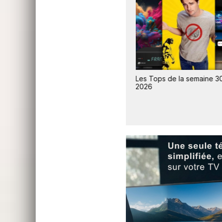
0 /
Les Tops de la semaine 31 /
Les Tops de la semaine 30
2026
2026