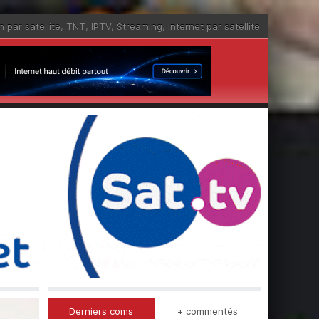
n par satellite
,
TNT
,
IPTV
,
Streaming
,
Internet par satellite
Derniers coms
+ commentés