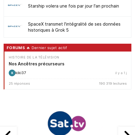
Starship volera une fois par jour l'an prochain
SpaceX transmet l'intégralité de ses données
historiques à Grok 5
FORUMS
🔥 Dernier sujet actif
HISTOIRE DE LA TÉLÉVISION
Nos Ancêtres précurseurs
kiki37
il y a 1 j
K
25 réponses
190 319 lectures