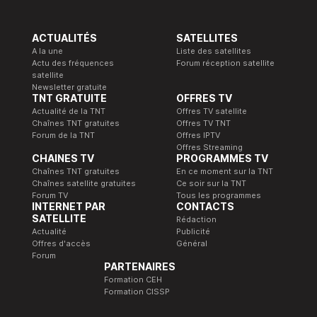
ACTUALITÉS
SATELLITES
A la une
Liste des satellites
Actu des fréquences
Forum réception satellite
satellite
Newsletter gratuite
TNT GRATUITE
OFFRES TV
Actualité de la TNT
Offres TV satellite
Chaînes TNT gratuites
Offres TV TNT
Forum de la TNT
Offres IPTV
Offres Streaming
CHAINES TV
PROGRAMMES TV
Chaînes TNT gratuites
En ce moment sur la TNT
Chaînes satellite gratuites
Ce soir sur la TNT
Forum TV
Tous les programmes
INTERNET PAR
CONTACTS
SATELLITE
Rédaction
Actualité
Publicité
Offres d'accès
Général
Forum
PARTENAIRES
Formation CEH
Formation CISSP