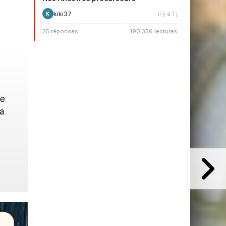
kiki37
il y a 1 j
K
25 réponses
190 356 lectures
ue
a