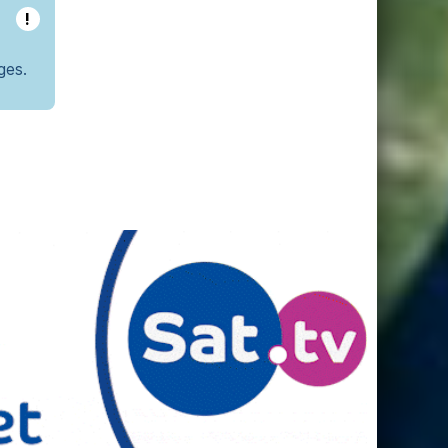
!
ges.