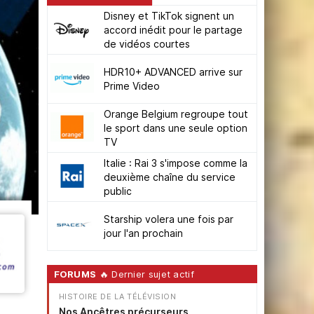
Disney et TikTok signent un
accord inédit pour le partage
de vidéos courtes
HDR10+ ADVANCED arrive sur
Prime Video
Orange Belgium regroupe tout
le sport dans une seule option
TV
Italie : Rai 3 s'impose comme la
deuxième chaîne du service
public
Starship volera une fois par
jour l'an prochain
FORUMS
🔥 Dernier sujet actif
HISTOIRE DE LA TÉLÉVISION
Nos Ancêtres précurseurs