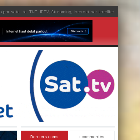
n par satellite
,
TNT
,
IPTV
,
Streaming
,
Internet par satellite
Derniers coms
+ commentés