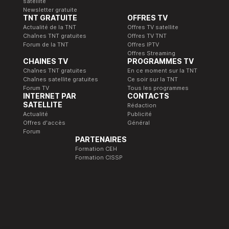
satellite
Newsletter gratuite
TNT GRATUITE
OFFRES TV
Actualité de la TNT
Offres TV satellite
Chaînes TNT gratuites
Offres TV TNT
Forum de la TNT
Offres IPTV
Offres Streaming
CHAINES TV
PROGRAMMES TV
Chaînes TNT gratuites
En ce moment sur la TNT
Chaînes satellite gratuites
Ce soir sur la TNT
Forum TV
Tous les programmes
INTERNET PAR
CONTACTS
SATELLITE
Rédaction
Actualité
Publicité
Offres d'accès
Général
Forum
PARTENAIRES
Formation CEH
Formation CISSP