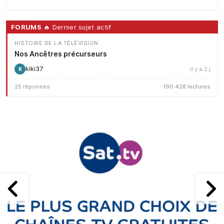
FORUMS
🔥 Dernier sujet actif
HISTOIRE DE LA TÉLÉVISION
Nos Ancêtres précurseurs
kiki37
il y a 2 j
K
25 réponses
190 428 lectures