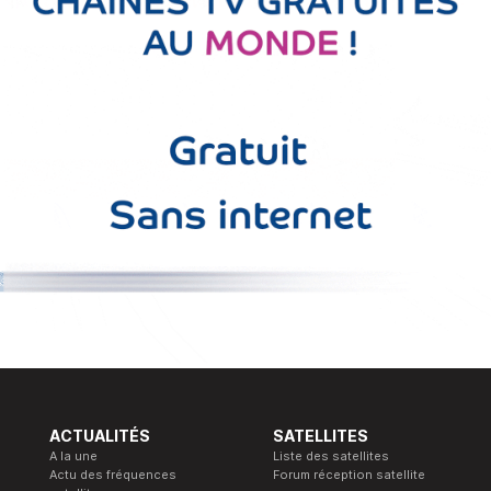
ACTUALITÉS
SATELLITES
A la une
Liste des satellites
Actu des fréquences
Forum réception satellite