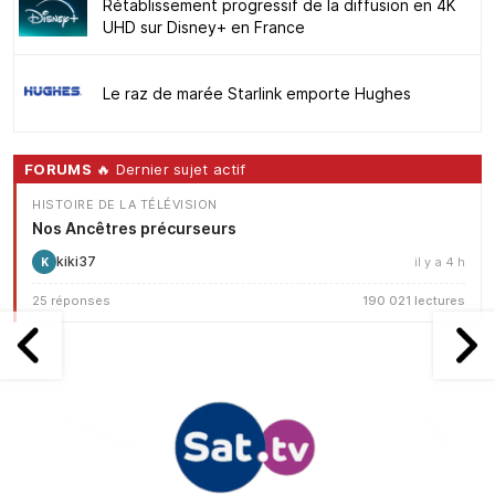
Rétablissement progressif de la diffusion en 4K
UHD sur Disney+ en France
Le raz de marée Starlink emporte Hughes
FORUMS
🔥 Dernier sujet actif
HISTOIRE DE LA TÉLÉVISION
Nos Ancêtres précurseurs
kiki37
il y a 4 h
K
25 réponses
190 021 lectures