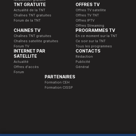
TNT GRATUITE
OFFRES TV
Actualité de la TNT
Offres TV satellite
Chaînes TNT gratuites
Offres TV TNT
Forum de la TNT
Offres IPTV
Offres Streaming
CHAINES TV
PROGRAMMES TV
Chaînes TNT gratuites
En ce moment sur la TNT
Chaînes satellite gratuites
Ce soir sur la TNT
Forum TV
Tous les programmes
INTERNET PAR
CONTACTS
SATELLITE
Rédaction
Actualité
Publicité
Offres d'accès
Général
Forum
PARTENAIRES
Formation CEH
Formation CISSP