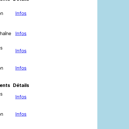
on
Infos
haîne
Infos
es
Infos
on
Infos
ents
Détails
es
Infos
on
Infos