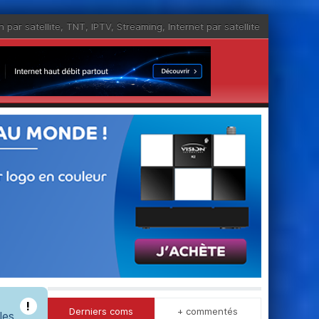
n par satellite
,
TNT
,
IPTV
,
Streaming
,
Internet par satellite
!
Derniers coms
+ commentés
 les