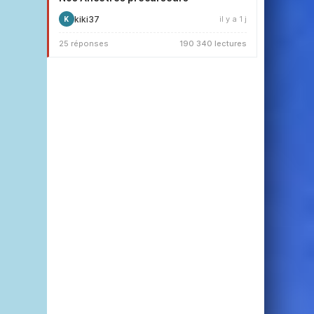
kiki37
il y a 1 j
K
25 réponses
190 340 lectures