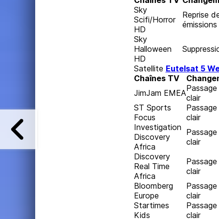
Chaînes TV
Changem
Sky
Reprise d
Scifi/Horror
émissions
HD
Sky
Halloween
Suppressi
HD
Satellite
Eutelsat 5 We
Chaînes TV
Change
Passage
JimJam EMEA
clair
ST Sports
Passage
Focus
clair
Investigation
Passage
Discovery
clair
Africa
Discovery
Passage
Real Time
clair
Africa
Bloomberg
Passage
Europe
clair
Startimes
Passage
Kids
clair