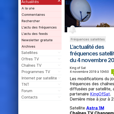
Actualités
A la une
Commentaires
Rechercher
L'actu des fréquences
L'actu des feeds
Fréquences satellites
Newsletter gratuite
L'actualité des
Archives
Satellites
fréquences satelli
Offres TV
du 4 novembre 2
Chaînes TV
King of Sat
Programmes TV
4 novembre 2019 à 10h50
Internet par satellite
Les modifications du jo
fréquences des chaîne
TNT
diffusées par satellite,
Forum
partenaire
KingOfSat
.
Contacts
Dernière mise à jour à 
Satellite
Astra 1M
Chaînes TV
Changem