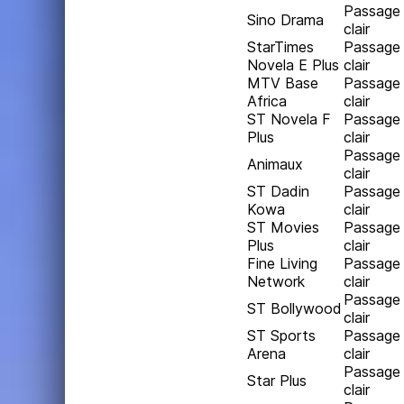
Passage
Sino Drama
clair
StarTimes
Passage
Novela E Plus
clair
MTV Base
Passage
Africa
clair
ST Novela F
Passage
Plus
clair
Passage
Animaux
clair
ST Dadin
Passage
Kowa
clair
ST Movies
Passage
Plus
clair
Fine Living
Passage
Network
clair
Passage
ST Bollywood
clair
ST Sports
Passage
Arena
clair
Passage
Star Plus
clair