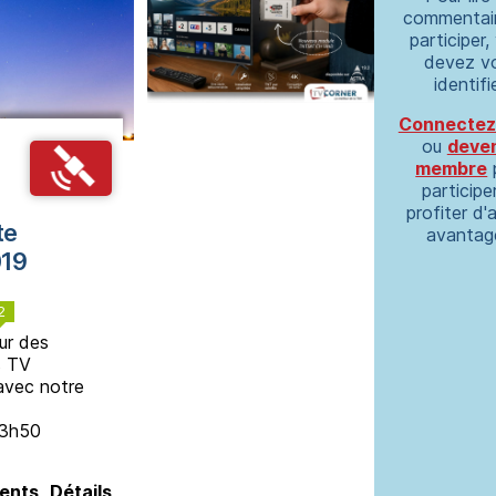
commentair
participer,
devez v
identifie
Connectez
ou
deve
membre
participe
profiter d'
te
avantag
019
2
ur des
s TV
 avec notre
23h50
ents
Détails