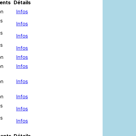
ents
Détails
on
Infos
es
Infos
es
Infos
es
Infos
on
Infos
on
Infos
on
Infos
on
Infos
es
Infos
es
Infos