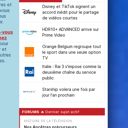
es et
Disney et TikTok signent un
 vous
accord inédit pour le partage
ous
de vidéos courtes
r.
HDR10+ ADVANCED arrive sur
-vous
Prime Video
nez
pour
Orange Belgium regroupe tout
r et
le sport dans une seule option
autres
TV
es.
Italie : Rai 3 s'impose comme la
deuxième chaîne du service
public
Starship volera une fois par
jour l'an prochain
FORUMS
🔥 Dernier sujet actif
HISTOIRE DE LA TÉLÉVISION
Nos Ancêtres précurseurs