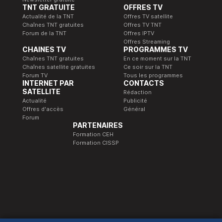
TNT GRATUITE
OFFRES TV
Actualité de la TNT
Offres TV satellite
Chaînes TNT gratuites
Offres TV TNT
Forum de la TNT
Offres IPTV
Offres Streaming
CHAINES TV
PROGRAMMES TV
Chaînes TNT gratuites
En ce moment sur la TNT
Chaînes satellite gratuites
Ce soir sur la TNT
Forum TV
Tous les programmes
INTERNET PAR
CONTACTS
SATELLITE
Rédaction
Actualité
Publicité
Offres d'accès
Général
Forum
PARTENAIRES
Formation CEH
Formation CISSP