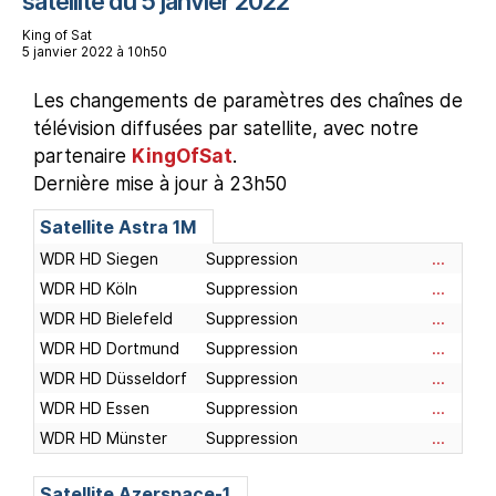
satellite du 5 janvier 2022
King of Sat
5 janvier 2022 à 10h50
Les changements de paramètres des chaînes de
télévision diffusées par satellite, avec notre
partenaire
KingOfSat
.
Dernière mise à jour à 23h50
Satellite Astra 1M
WDR HD Siegen
Suppression
...
WDR HD Köln
Suppression
...
WDR HD Bielefeld
Suppression
...
WDR HD Dortmund
Suppression
...
WDR HD Düsseldorf
Suppression
...
WDR HD Essen
Suppression
...
WDR HD Münster
Suppression
...
Satellite Azerspace-1