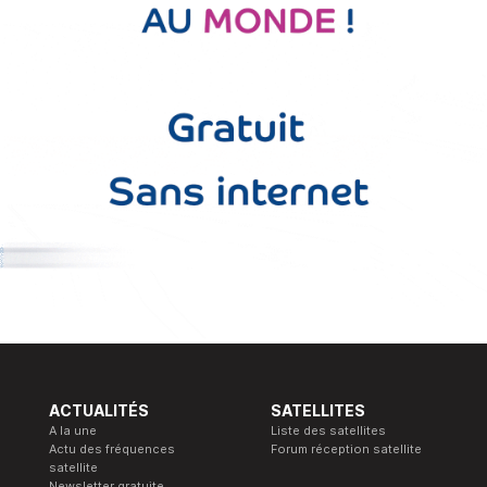
ACTUALITÉS
SATELLITES
A la une
Liste des satellites
Actu des fréquences
Forum réception satellite
satellite
Newsletter gratuite