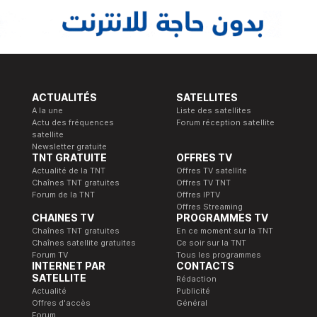
ACTUALITÉS
SATELLITES
A la une
Liste des satellites
Actu des fréquences
Forum réception satellite
satellite
Newsletter gratuite
TNT GRATUITE
OFFRES TV
Actualité de la TNT
Offres TV satellite
Chaînes TNT gratuites
Offres TV TNT
Forum de la TNT
Offres IPTV
Offres Streaming
CHAINES TV
PROGRAMMES TV
Chaînes TNT gratuites
En ce moment sur la TNT
Chaînes satellite gratuites
Ce soir sur la TNT
Forum TV
Tous les programmes
INTERNET PAR
CONTACTS
SATELLITE
Rédaction
Actualité
Publicité
Offres d'accès
Général
Forum