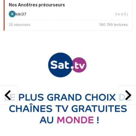
Nos Ancêtres précurseurs
kiki37
il y a 5 j
K
25 réponses
190 789 lectures