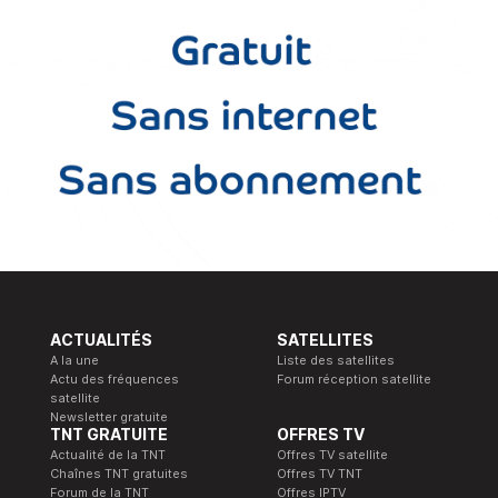
ACTUALITÉS
SATELLITES
A la une
Liste des satellites
Actu des fréquences
Forum réception satellite
satellite
Newsletter gratuite
TNT GRATUITE
OFFRES TV
Actualité de la TNT
Offres TV satellite
Chaînes TNT gratuites
Offres TV TNT
Forum de la TNT
Offres IPTV