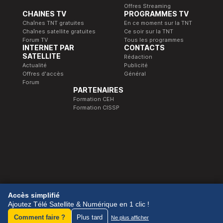
Offres Streaming
CHAINES TV
PROGRAMMES TV
Chaînes TNT gratuites
En ce moment sur la TNT
Chaînes satellite gratuites
Ce soir sur la TNT
Forum TV
Tous les programmes
INTERNET PAR
CONTACTS
SATELLITE
Rédaction
Actualité
Publicité
Offres d'accès
Général
Forum
PARTENAIRES
Formation CEH
Formation CISSP
© 1989-2026 Télé Satellite et Numérique.
Accès simplifié
Ajoutez Télé Satellite & Numérique en 1 clic !
Comment faire ?
Plus tard
Ne plus afficher