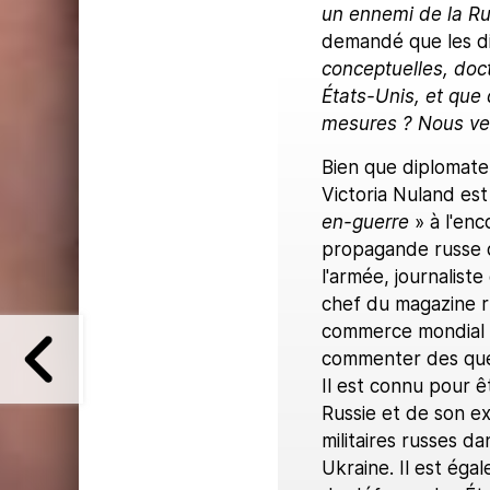
un ennemi de la Rus
demandé que les di
conceptuelles, doct
États-Unis, et que
mesures ? Nous ve
Bien que diplomate 
Victoria Nuland es
en-guerre
» à l'enc
propagande russe do
l'armée, journaliste
chef du magazine r
commerce mondial d
commenter des ques
Il est connu pour ê
Russie et de son exp
militaires russes da
Ukraine. Il est éga