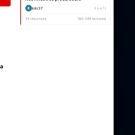
kiki37
il y a 1 j
K
25 réponses
190 348 lectures
ia
s