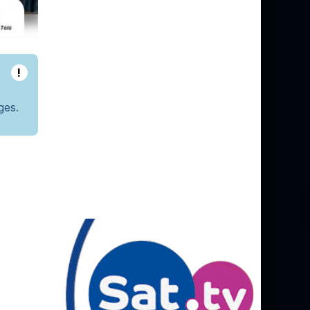
!
ges.