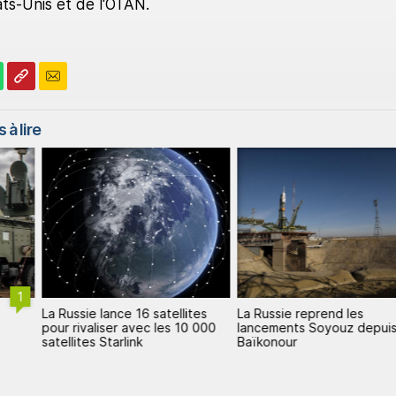
ts-Unis et de l'OTAN.
 à lire
1
La Russie lance 16 satellites
La Russie reprend les
pour rivaliser avec les 10 000
lancements Soyouz depui
satellites Starlink
Baïkonour