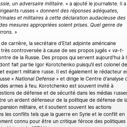
sie, un adversaire militaire.
» a ajouté le journaliste. Il a
rigeants russes «
donnent des réponses adéquates,
rinales et militaires à cette déclaration audacieuse des
 des mesures appropriées soient prises. Quel genre de
rrons.
»
de carrière, la secrétaire d'Etat adjointe américaine
t très controversée à cause de ses propos jugés «
va-t-
ontre de la Russie. Des propos qui servent aujourd'hui à l
nt fait partie Igor Korotchenko puisqu'il est colonel d
 et expert militaire russe. Il est également le rédacteur e
usse «
National Defense
» et dirige le Centre d'analyse 
es armes à feu. Korotchenko est souvent invité à
tions de défense et de sécurité dans les médias russes
tre un ardent défenseur de la politique de défense de l
ansion militaire, et il soutient souvent les actions
ns les conflits tels que la guerre en Syrie et le conflit en
lement connu pour être un critique féroce des politiques