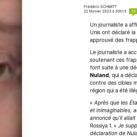
Frédéric SCHMITT
14
22 février 2023 à 20h13
Un journaliste a aff
Unis ont déclaré la
approuvé des frapp
Le journaliste a ac
soutenant ces frap
font suite à une dé
Nuland
, qui a déc
contre des cibles mi
région qui a été il
«
Après que les Éta
et inimaginables, a
annoncé qu'il allait
Rossiya 1. «
Je suppo
déclaration de Nula