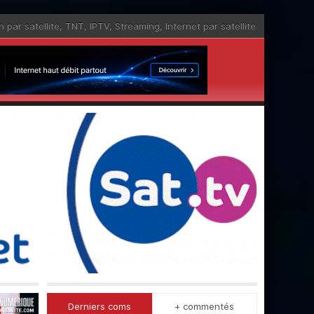
n par satellite
,
TNT
,
IPTV
,
Streaming
,
Internet par satellite
Derniers coms
+ commentés