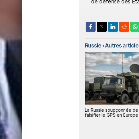
de défense des Éta
Russie
› Autres articles
3
3
Des interférences GPS
La Russie soupçonnée de
s à
détectées simultanément sur
falsifier le GPS en Europe
on
tout le continent européen