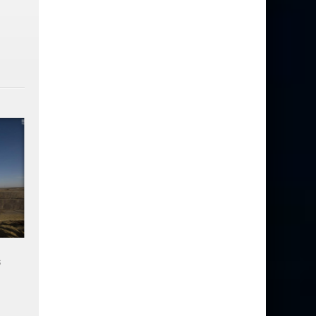
Deux services de
Russie : Des dommages
s
renseignement de pays de
constatés après un tir de 
l'OTAN soupçonnent la Russie
à Baïkonour
de développer une nouvelle
arme anti-satellite