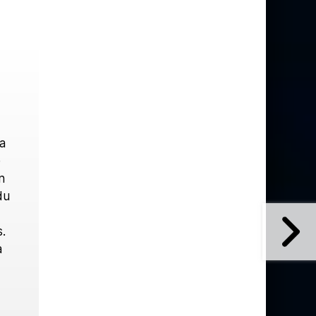
a
e
n
du
.
a