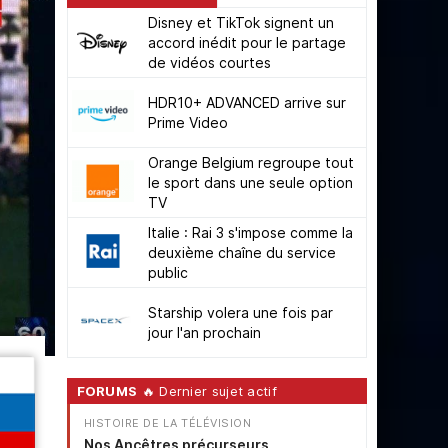
Disney et TikTok signent un
accord inédit pour le partage
de vidéos courtes
HDR10+ ADVANCED arrive sur
Prime Video
Orange Belgium regroupe tout
le sport dans une seule option
TV
Italie : Rai 3 s'impose comme la
deuxième chaîne du service
public
Starship volera une fois par
jour l'an prochain
FORUMS
🔥 Dernier sujet actif
HISTOIRE DE LA TÉLÉVISION
Nos Ancêtres précurseurs