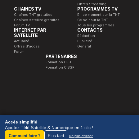
Offres Streaming
CHAINES TV
PROGRAMMES TV
Chaînes TNT gratuites
En ce moment sur la TNT
Chaînes satellite gratuites
Ce soir sur la TNT
Forum TV
Tous les programmes
INTERNET PAR
CONTACTS
SATELLITE
Rédaction
Actualité
Publicité
Offres d'accès
Général
Forum
PARTENAIRES
Formation CEH
Formation CISSP
© 1989-2026 Télé Satellite et Numérique.
Accès simplifié
Ajoutez Télé Satellite & Numérique en 1 clic !
Comment faire ?
Plus tard
Ne plus afficher