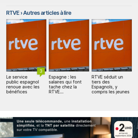
RTVE
› Autres articles à lire
3
Le service
Espagne : les
RTVE séduit un
L
public espagnol
salaires qui font
tiers des
m
renoue avec les
tache chez la
Espagnols, y
d
bénéfices
RTVE...
compris les jeunes