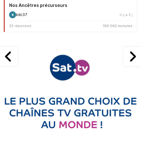
Nos Ancêtres précurseurs
kiki37
il y a 3 j
K
25 réponses
190 562 lectures