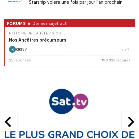
Starship volera une fois par jour l'an prochain
FORUMS
🔥 Dernier sujet actif
HISTOIRE DE LA TÉLÉVISION
Nos Ancêtres précurseurs
kiki37
il y a 1 j
K
25 réponses
190 328 lectures