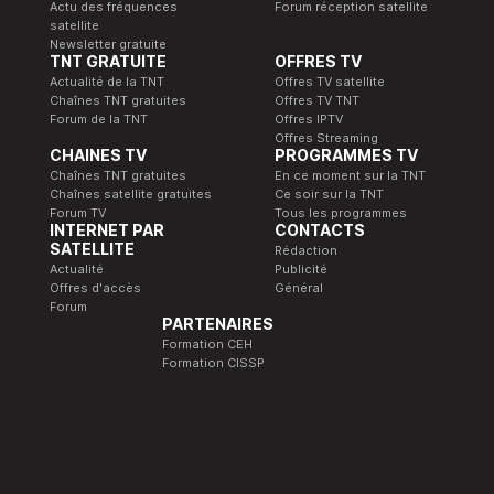
Actu des fréquences
Forum réception satellite
satellite
Newsletter gratuite
TNT GRATUITE
OFFRES TV
Actualité de la TNT
Offres TV satellite
Chaînes TNT gratuites
Offres TV TNT
Forum de la TNT
Offres IPTV
Offres Streaming
CHAINES TV
PROGRAMMES TV
Chaînes TNT gratuites
En ce moment sur la TNT
Chaînes satellite gratuites
Ce soir sur la TNT
Forum TV
Tous les programmes
INTERNET PAR
CONTACTS
SATELLITE
Rédaction
Actualité
Publicité
Offres d'accès
Général
Forum
PARTENAIRES
Formation CEH
Formation CISSP