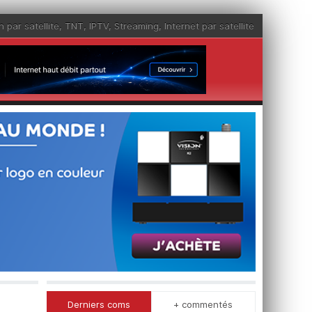
n par satellite
,
TNT
,
IPTV
,
Streaming
,
Internet par satellite
Derniers coms
+ commentés