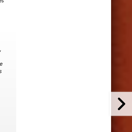
es
,
le
s