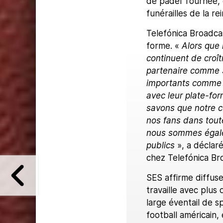
de padel Tournée, 
funérailles de la re
Telefónica Broadcast
forme. «
Alors que l
continuent de croît
partenaire comme S
importants comme l
avec leur plate-for
savons que notre c
nos fans dans toute
nous sommes égalem
publics
», a déclar
chez Telefónica Br
SES affirme diffus
travaille avec plus
large éventail de s
football américain, 