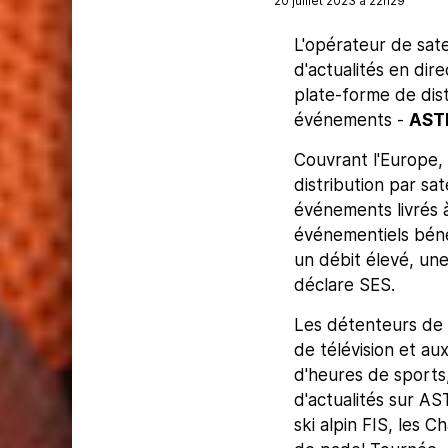
20 juillet 2023 à 22h29
L'opérateur de sate
d'actualités en dir
plate-forme de dist
événements -
ASTR
Couvrant l'Europe, 
distribution par sa
événements livrés à
événementiels béné
un débit élevé, une 
déclare SES.
Les détenteurs de d
de télévision et aux
d'heures de sports
d'actualités sur A
ski alpin FIS, les