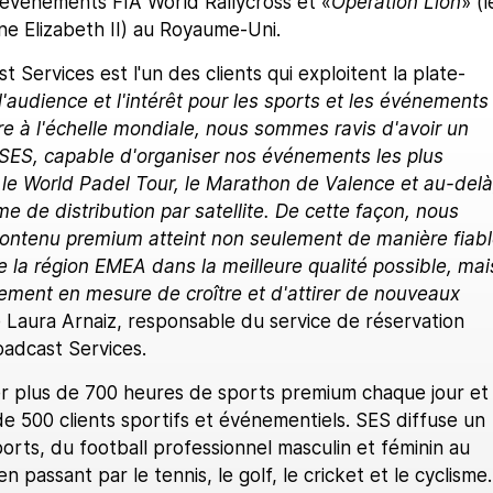
événements FIA World Rallycross et «
Operation Lion
» (l
ine Elizabeth II) au Royaume-Uni.
 Services est l'un des clients qui exploitent la plate-
'audience et l'intérêt pour les sports et les événements
re à l'échelle mondiale, nous sommes ravis d'avoir un
ES, capable d'organiser nos événements les plus
e World Padel Tour, le Marathon de Valence et au-delà
me de distribution par satellite. De cette façon, nous
ontenu premium atteint non seulement de manière fiab
 la région EMEA dans la meilleure qualité possible, mai
ent en mesure de croître et d'attirer de nouveaux
é Laura Arnaiz, responsable du service de réservation
oadcast Services.
er plus de 700 heures de sports premium chaque jour et
 de 500 clients sportifs et événementiels. SES diffuse un
ports, du football professionnel masculin et féminin au
en passant par le tennis, le golf, le cricket et le cyclisme.