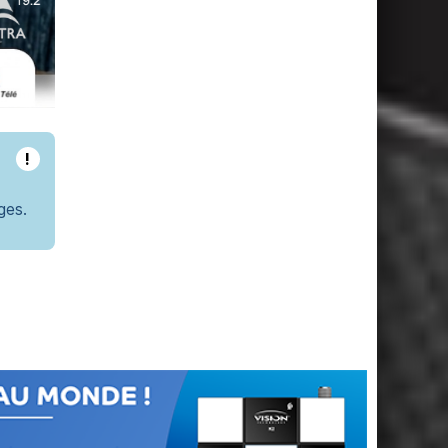
!
ges.