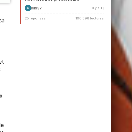
kiki37
il y a 1 j
K
25 réponses
190 396 lectures
sa
et
c
x
de