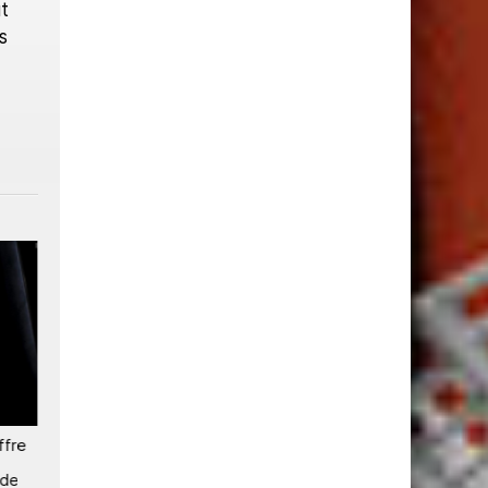
t
s
ffre
SES apporte la connectivité
SES : « L'espace est un
satellite aux réfugiés de
domaine de guerre »
 de
Farchana au Tchad