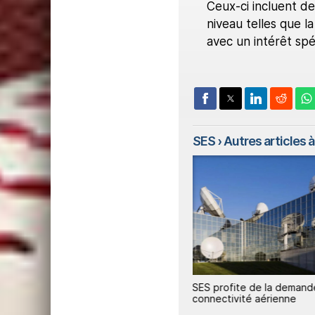
Ceux-ci incluent d
niveau telles que l
avec un intérêt spé
SES
› Autres articles à 
e
SES affiche un semestre solide
SES profite de la demand
et prépare une montée en
connectivité aérienne
puissance