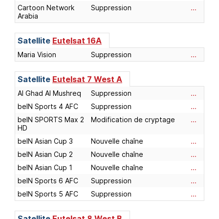
Cartoon Network
Suppression
...
Arabia
Satellite
Eutelsat 16A
Maria Vision
Suppression
...
Satellite
Eutelsat 7 West A
Al Ghad Al Mushreq
Suppression
...
beIN Sports 4 AFC
Suppression
...
beIN SPORTS Max 2
Modification de cryptage
...
HD
beIN Asian Cup 3
Nouvelle chaîne
...
beIN Asian Cup 2
Nouvelle chaîne
...
beIN Asian Cup 1
Nouvelle chaîne
...
beIN Sports 6 AFC
Suppression
...
beIN Sports 5 AFC
Suppression
...
Satellite
Eutelsat 8 West B