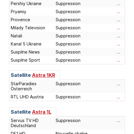
Pershiy Ukraine
Suppression
...
Pryamiy
Suppression
...
Provence
Suppression
...
Milady Television
Suppression
...
Natali
Suppression
...
Kanal 5 Ukraine
Suppression
...
Suspilne News
Suppression
...
Suspilne Sport
Suppression
...
Satellite
Astra 1KR
StarParadies
Suppression
...
Österreich
RTL UHD Austria
Suppression
...
Satellite
Astra 1L
Servus TV HD
Suppression
...
Deutschland
DF1 HD
Nouvelle chaîne
...