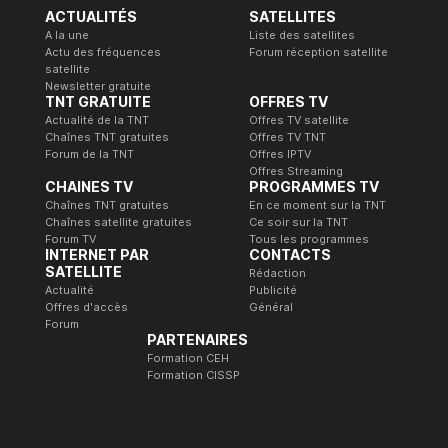
ACTUALITÉS
SATELLITES
A la une
Liste des satellites
Actu des fréquences
Forum réception satellite
satellite
Newsletter gratuite
TNT GRATUITE
OFFRES TV
Actualité de la TNT
Offres TV satellite
Chaînes TNT gratuites
Offres TV TNT
Forum de la TNT
Offres IPTV
Offres Streaming
CHAINES TV
PROGRAMMES TV
Chaînes TNT gratuites
En ce moment sur la TNT
Chaînes satellite gratuites
Ce soir sur la TNT
Forum TV
Tous les programmes
INTERNET PAR
CONTACTS
SATELLITE
Rédaction
Actualité
Publicité
Offres d'accès
Général
Forum
PARTENAIRES
Formation CEH
Formation CISSP