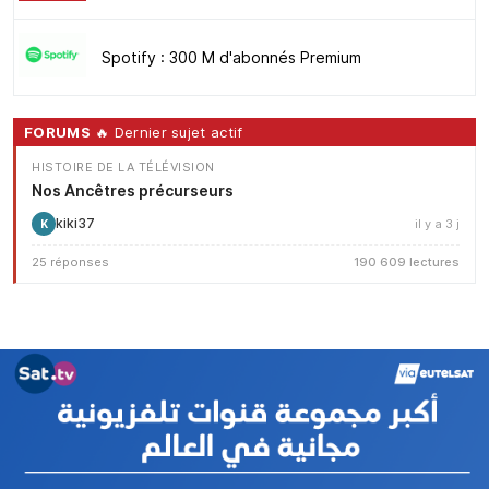
Spotify : 300 M d'abonnés Premium
FORUMS
🔥 Dernier sujet actif
HISTOIRE DE LA TÉLÉVISION
Nos Ancêtres précurseurs
kiki37
il y a 3 j
K
25 réponses
190 609 lectures