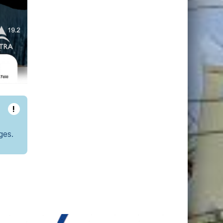
!
ges.