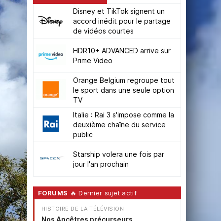
Disney et TikTok signent un
accord inédit pour le partage
de vidéos courtes
HDR10+ ADVANCED arrive sur
Prime Video
Orange Belgium regroupe tout
le sport dans une seule option
TV
Italie : Rai 3 s'impose comme la
deuxième chaîne du service
public
Starship volera une fois par
jour l'an prochain
FORUMS
🔥 Dernier sujet actif
HISTOIRE DE LA TÉLÉVISION
Nos Ancêtres précurseurs