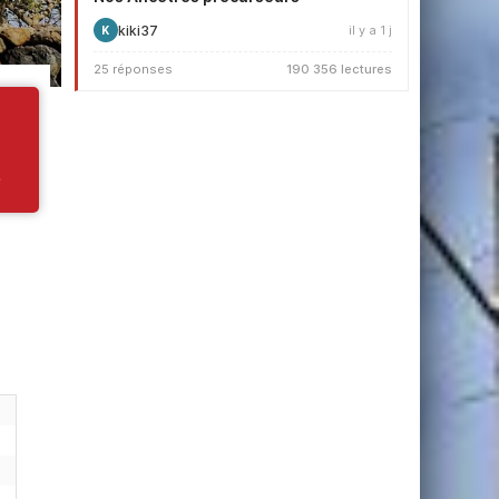
kiki37
il y a 1 j
K
25 réponses
190 356 lectures