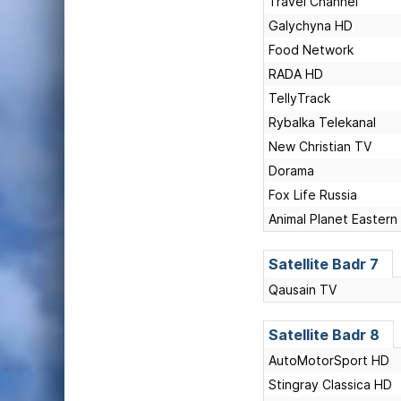
Travel Channel
Galychyna HD
Food Network
RADA HD
TellyTrack
Rybalka Telekanal
New Christian TV
Dorama
Fox Life Russia
Animal Planet Eastern
Satellite
Badr 7
Qausain TV
Satellite
Badr 8
AutoMotorSport HD
Stingray Classica HD