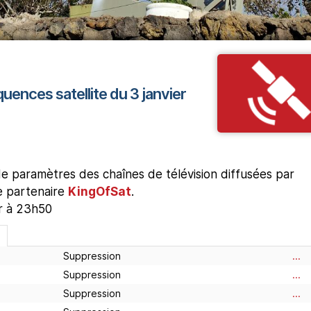
quences satellite du 3 janvier
 paramètres des chaînes de télévision diffusées par
re partenaire
KingOfSat
.
ur à 23h50
Suppression
...
Suppression
...
Suppression
...