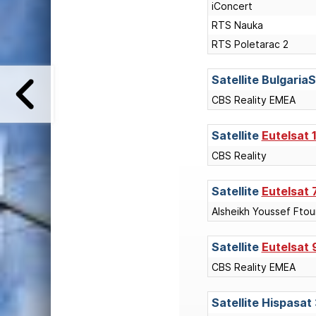
iConcert
RTS Nauka
RTS Poletarac 2
Satellite
BulgariaS
CBS Reality EMEA
Satellite
Eutelsat 
CBS Reality
Satellite
Eutelsat 
Alsheikh Youssef Ftou
Satellite
Eutelsat 
CBS Reality EMEA
Satellite
Hispasat