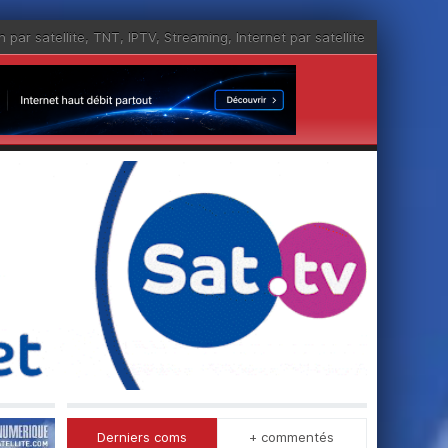
n par satellite
,
TNT
,
IPTV
,
Streaming
,
Internet par satellite
Derniers coms
+ commentés