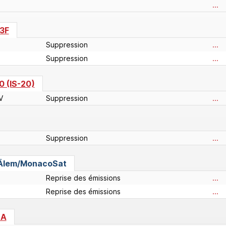
...
13F
Suppression
...
Suppression
...
0 (IS-20)
V
Suppression
...
Suppression
...
Älem/MonacoSat
Reprise des émissions
...
Reprise des émissions
...
4A