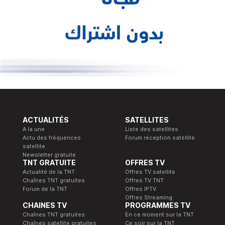
ACTUALITÉS
SATELLITES
A la une
Liste des satellites
Actu des fréquences
Forum réception satellite
satellite
Newsletter gratuite
TNT GRATUITE
OFFRES TV
Actualité de la TNT
Offres TV satellite
Chaînes TNT gratuites
Offres TV TNT
Forum de la TNT
Offres IPTV
Offres Streaming
CHAINES TV
PROGRAMMES TV
Chaînes TNT gratuites
En ce moment sur la TNT
Chaînes satellite gratuites
Ce soir sur la TNT