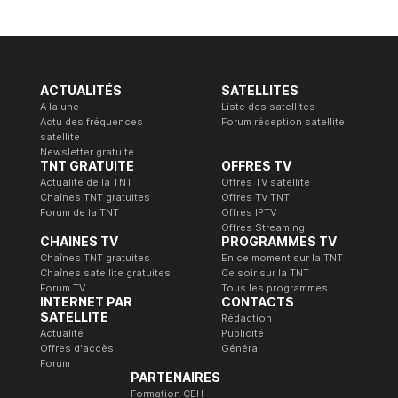
ACTUALITÉS
SATELLITES
A la une
Liste des satellites
Actu des fréquences
Forum réception satellite
satellite
Newsletter gratuite
TNT GRATUITE
OFFRES TV
Actualité de la TNT
Offres TV satellite
Chaînes TNT gratuites
Offres TV TNT
Forum de la TNT
Offres IPTV
Offres Streaming
CHAINES TV
PROGRAMMES TV
Chaînes TNT gratuites
En ce moment sur la TNT
Chaînes satellite gratuites
Ce soir sur la TNT
Forum TV
Tous les programmes
INTERNET PAR
CONTACTS
SATELLITE
Rédaction
Actualité
Publicité
Offres d'accès
Général
Forum
PARTENAIRES
Formation CEH