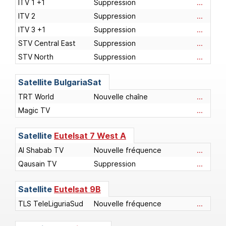
ITV 1 +1
Suppression
...
ITV 2
Suppression
...
ITV 3 +1
Suppression
...
STV Central East
Suppression
...
STV North
Suppression
...
Satellite
BulgariaSat
TRT World
Nouvelle chaîne
...
Magic TV
...
Satellite
Eutelsat 7 West A
Al Shabab TV
Nouvelle fréquence
...
Qausain TV
Suppression
...
Satellite
Eutelsat 9B
TLS TeleLiguriaSud
Nouvelle fréquence
...