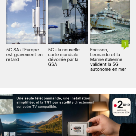
1
e
5G SA : l'Europe
5G : la nouvelle
Ericsson,
E
est gravement en
carte mondiale
Leonardo et la
5
retard
dévoilée par la
Marine italienne
GSA
valident la 5G
autonome en mer