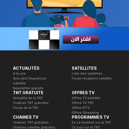
ACTUALITÉS
SATELLITES
A la une
Liste des satellites
Actu des fréquences
Forum réception satellite
satellite
Newsletter gratuite
TNT GRATUITE
OFFRES TV
Actualité de la TNT
Offres TV satellite
Chaînes TNT gratuites
Offres TV TNT
Forum de la TNT
Offres IPTV
Offres Streaming
CHAINES TV
PROGRAMMES TV
Chaînes TNT gratuites
En ce moment sur la TNT
Chaînes satellite gratuites
Ce soir sur la TNT