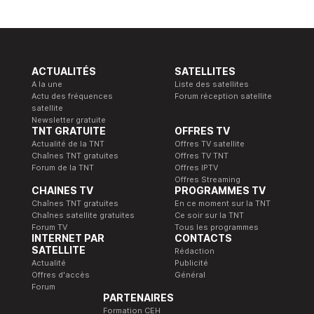
ACTUALITÉS
SATELLITES
A la une
Liste des satellites
Actu des fréquences
Forum réception satellite
satellite
Newsletter gratuite
TNT GRATUITE
OFFRES TV
Actualité de la TNT
Offres TV satellite
Chaînes TNT gratuites
Offres TV TNT
Forum de la TNT
Offres IPTV
Offres Streaming
CHAINES TV
PROGRAMMES TV
Chaînes TNT gratuites
En ce moment sur la TNT
Chaînes satellite gratuites
Ce soir sur la TNT
Forum TV
Tous les programmes
INTERNET PAR
CONTACTS
SATELLITE
Rédaction
Actualité
Publicité
Offres d'accès
Général
Forum
PARTENAIRES
Formation CEH