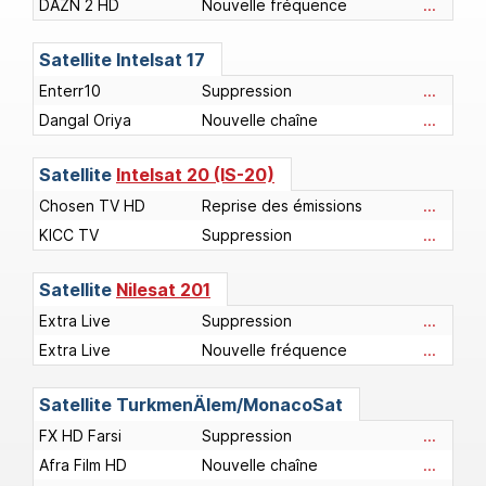
DAZN 2 HD
Nouvelle fréquence
...
Satellite
Intelsat 17
Enterr10
Suppression
...
Dangal Oriya
Nouvelle chaîne
...
Satellite
Intelsat 20 (IS-20)
Chosen TV HD
Reprise des émissions
...
KICC TV
Suppression
...
Satellite
Nilesat 201
Extra Live
Suppression
...
Extra Live
Nouvelle fréquence
...
Satellite
TurkmenÄlem/MonacoSat
FX HD Farsi
Suppression
...
Afra Film HD
Nouvelle chaîne
...