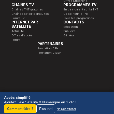
Offres Streaming
CHAINES TV
PROGRAMMES TV
Chaînes TNT gratuites
En ce moment sur la TNT
Chaînes satellite gratuites
Ce soir sur la TNT
Forum TV
Tous les programmes
INTERNET PAR
CONTACTS
SATELLITE
Rédaction
Actualité
Publicité
Offres d'accès
Général
Forum
PARTENAIRES
Formation CEH
Formation CISSP
© 1989-2026 Télé Satellite et Numérique.
Accès simplifié
Ajoutez Télé Satellite & Numérique en 1 clic !
Comment faire ?
Plus tard
Ne plus afficher