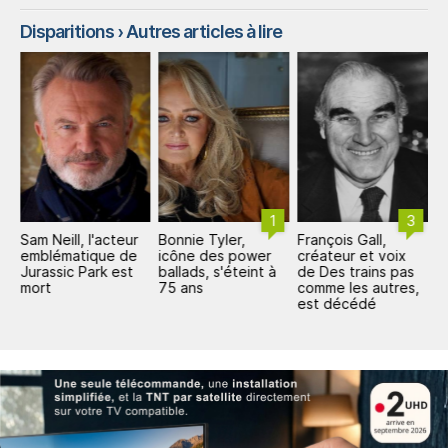
Disparitions
› Autres articles à lire
1
3
Sam Neill, l'acteur
Bonnie Tyler,
François Gall,
D
emblématique de
icône des power
créateur et voix
Ō
t
Jurassic Park est
ballads, s'éteint à
de Des trains pas
s
mort
75 ans
comme les autres,
X
est décédé