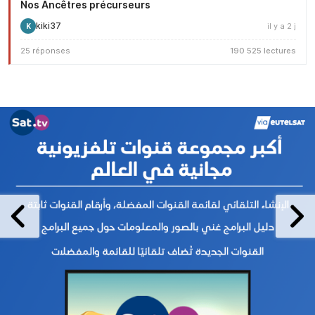
Nos Ancêtres précurseurs
kiki37
il y a 2 j
K
25 réponses
190 525 lectures