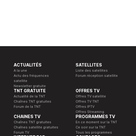
ACTUALITÉS
SATELLITES
A la une
Liste des satellites
Actu des fréquences
Forum réception satellite
satellite
Newsletter gratuite
TNT GRATUITE
OFFRES TV
Actualité de la TNT
Offres TV satellite
Chaînes TNT gratuites
Offres TV TNT
Forum de la TNT
Offres IPTV
Offres Streaming
CHAINES TV
PROGRAMMES TV
Chaînes TNT gratuites
En ce moment sur la TNT
Chaînes satellite gratuites
Ce soir sur la TNT
Forum TV
Tous les programmes