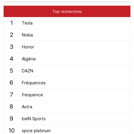
Top recherches
1
Tesla
2
Nokia
3
Honor
4
Algérie
5
DAZN
6
Fréquences
7
frequence
8
Astra
9
beIN Sports
10
spice platinum