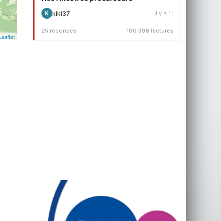
kiki37
il y a 1 j
K
25 réponses
190 396 lectures
Leaflet