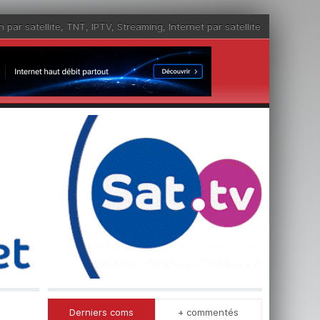
n par satellite
,
TNT
,
IPTV
,
Streaming
,
Internet par satellite
Derniers coms
+ commentés