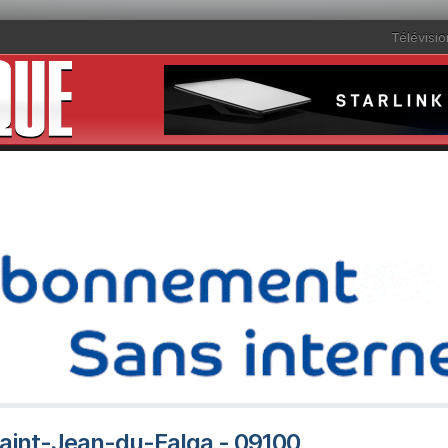
Télévisio
 Saint-Jean-du-Falga - 09100