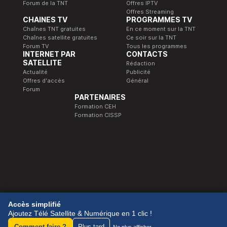
Forum de la TNT
Offres IPTV
Offres Streaming
CHAINES TV
PROGRAMMES TV
Chaînes TNT gratuites
En ce moment sur la TNT
Chaînes satellite gratuites
Ce soir sur la TNT
Forum TV
Tous les programmes
INTERNET PAR
CONTACTS
SATELLITE
Rédaction
Actualité
Publicité
Offres d'accès
Général
Forum
PARTENAIRES
Formation CEH
Formation CISSP
© 1989-2026 Télé Satellite et Numérique.
Accès simplifié
Ajoutez Télé Satellite & Numérique en 1 clic !
Comment faire ?
Plus tard
Ne plus afficher