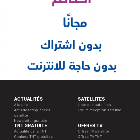
ACTUALITÉS
SATELLITES
A la une
Liste des satellites
Actu des fréquences
Forum réception satellite
satellite
Newsletter gratuite
TNT GRATUITE
OFFRES TV
Actualité de la TNT
Offres TV satellite
Chaînes TNT gratuites
Offres TV TNT