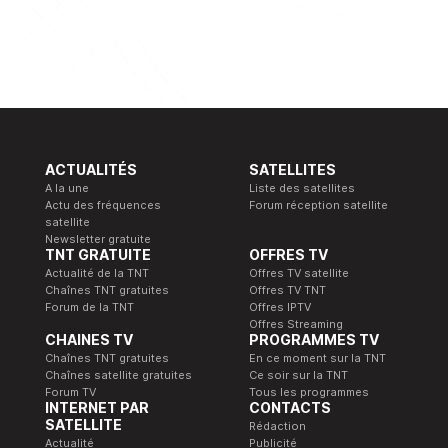
ACTUALITÉS
SATELLITES
A la une
Liste des satellites
Actu des fréquences
Forum réception satellite
satellite
Newsletter gratuite
TNT GRATUITE
OFFRES TV
Actualité de la TNT
Offres TV satellite
Chaînes TNT gratuites
Offres TV TNT
Forum de la TNT
Offres IPTV
Offres Streaming
CHAINES TV
PROGRAMMES TV
Chaînes TNT gratuites
En ce moment sur la TNT
Chaînes satellite gratuites
Ce soir sur la TNT
Forum TV
Tous les programmes
INTERNET PAR
CONTACTS
SATELLITE
Rédaction
Actualité
Publicité